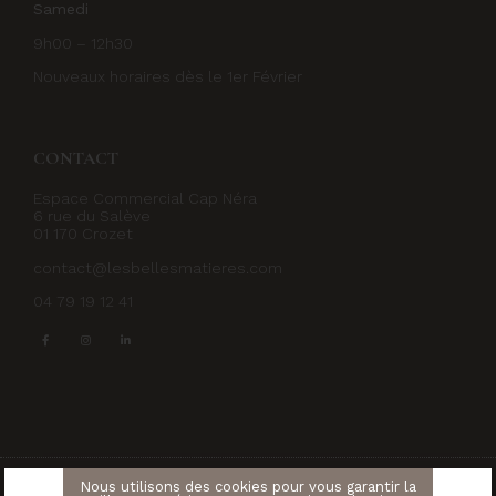
Samedi
9h00 – 12h30
Nouveaux horaires dès le 1er Février
CONTACT
Espace Commercial Cap Néra
6 rue du Salève
01 170 Crozet
contact@lesbellesmatieres.com
04 79 19 12 41
Nous utilisons des cookies pour vous garantir la