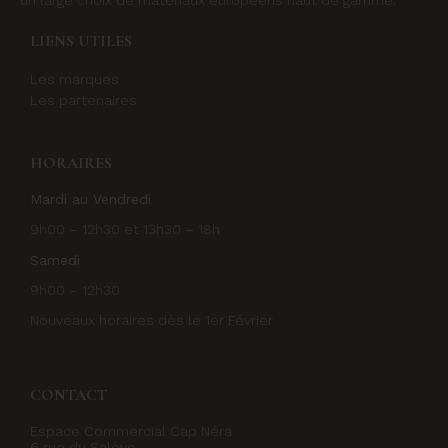
un large choix de matériaux européens haut de gamme.
LIENS UTILES
Les marques
Les partenaires
HORAIRES
Mardi au Vendredi
9h00 – 12h30 et 13h30 – 18h
Samedi
9h00 – 12h30
Nouveaux horaires dès le 1er Février
CONTACT
Espace Commercial Cap Néra
6 rue du Salève