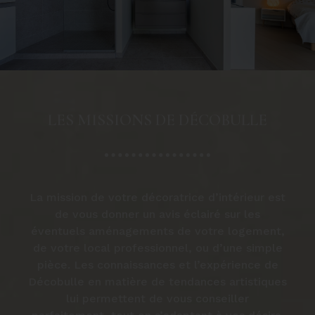
LES MISSIONS DE DÉCOBULLE
La mission de votre décoratrice d’intérieur est
de vous donner un avis éclairé sur les
éventuels aménagements de votre logement,
de votre local professionnel, ou d’une simple
pièce. Les connaissances et l’expérience de
Décobulle en matière de tendances artistiques
lui permettent de vous conseiller