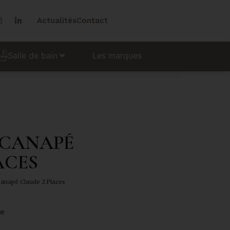
Actualités
Contact
Les marques
Salle de bain
 CANAPÉ
ACES
 Canapé Claude 2 Places
de