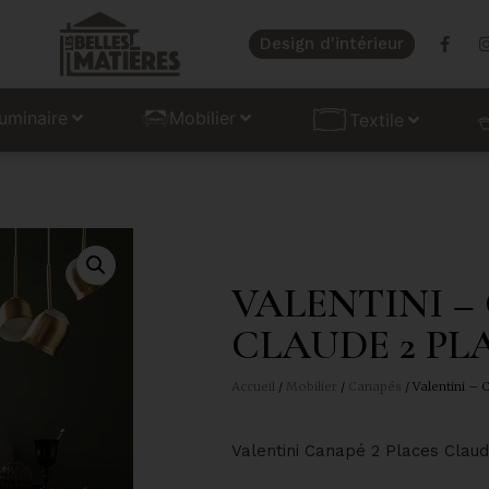
Design d'intérieur
uminaire
Mobilier
Textile
VALENTINI –
CLAUDE 2 PL
Accueil
/
Mobilier
/
Canapés
/ Valentini –
Valentini Canapé 2 Places Clau