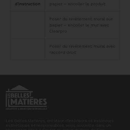
d’instruction
papier – encoller le produit
Poser du revêtement mural sur
papier – encoller le mur avec
Clearpro
Poser du revêtement mural avec
raccord droit
Les Belles Matières, créateur d’intérieurs et extérieurs
esthétiques et responsables, vous accueille dans un
showroom situé à Crozet au cœur du Pays de Gex.