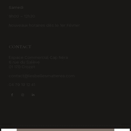
Samedi
9h00 – 12h30
Nouveaux horaires dès le 1er Février
CONTACT
Espace Commercial Cap Néra
6 rue du Salève
01 170 Crozet
contact@lesbellesmatieres.com
04 79 19 12 41