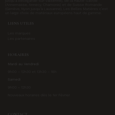
jusqu’à Bellegarde-sur-Valserine), de la Haute-Savoie
(Annemasse, Annecy, Chamonix) et de Suisse Romande
(Genève, Nyon jusqu’à Lausanne), Les Belles Matières c’est
un large choix de matériaux européens haut de gamme.
LIENS UTILES
Les marques
Les partenaires
HORAIRES
Mardi au Vendredi
9h00 – 12h30 et 13h30 – 18h
Samedi
9h00 – 12h30
Nouveaux horaires dès le 1er Février
CONTACT