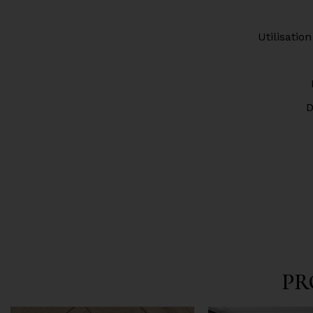
Utilisatio
D
PR