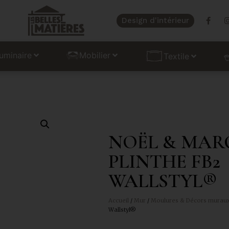
Design d'intérieur
uminaire
Mobilier
Textile
NOËL & MAR
PLINTHE FB2
WALLSTYL®
Accueil
/
Mur
/
Moulures & Décors murau
Wallstyl®