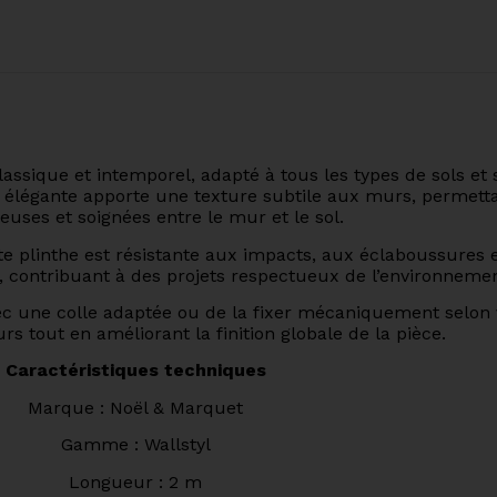
ique et intemporel, adapté à tous les types de sols et sty
et élégante apporte une texture subtile aux murs, permetta
uses et soignées entre le mur et le sol.
e plinthe est résistante aux impacts, aux éclaboussures et
 contribuant à des projets respectueux de l’environnemen
r avec une colle adaptée ou de la fixer mécaniquement selon 
s tout en améliorant la finition globale de la pièce.
Caractéristiques techniques
Marque : Noël & Marquet
Gamme : Wallstyl
Longueur : 2 m