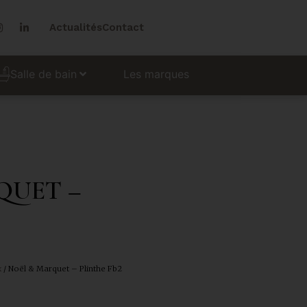
Actualités
Contact
Les marques
Salle de bain
QUET –
x
/ Noël & Marquet – Plinthe Fb2